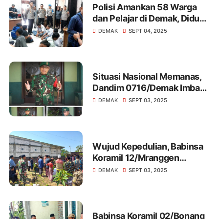
Polisi Amankan 58 Warga
dan Pelajar di Demak, Diduga
Terprovokasi Medsos Akan
DEMAK
SEPT 04, 2025
Gelar Demo
Situasi Nasional Memanas,
Dandim 0716/Demak Imbau
Warga Masyarakat Jaga
DEMAK
SEPT 03, 2025
Kondusifitas
Wujud Kepedulian, Babinsa
Koramil 12/Mranggen
Melakukan Takziah Warga
DEMAK
SEPT 03, 2025
Binaan
Babinsa Koramil 02/Bonang