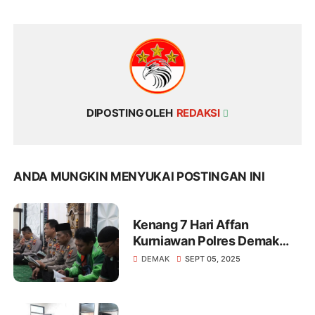
DIPOSTING OLEH
REDAKSI
ANDA MUNGKIN MENYUKAI POSTINGAN INI
Kenang 7 Hari Affan
Kurniawan Polres Demak
dan Komunitas Ojol Gelar
DEMAK
SEPT 05, 2025
Do'a Bersama