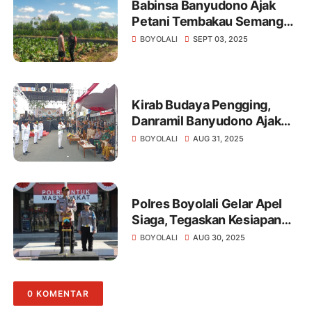
Babinsa Banyudono Ajak
Petani Tembakau Semangat
Berkarya
BOYOLALI
SEPT 03, 2025
Kirab Budaya Pengging,
Danramil Banyudono Ajak
Warga Lestarikan Tradisi
BOYOLALI
AUG 31, 2025
Leluhur
Polres Boyolali Gelar Apel
Siaga, Tegaskan Kesiapan
Personel Hadapi Situasi
BOYOLALI
AUG 30, 2025
Kamtibmas
0 KOMENTAR