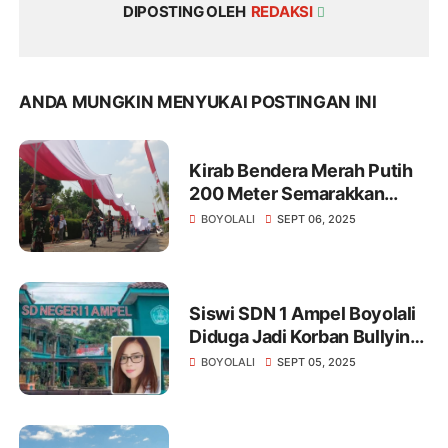
DIPOSTING OLEH
REDAKSI
ANDA MUNGKIN MENYUKAI POSTINGAN INI
Kirab Bendera Merah Putih
200 Meter Semarakkan
Merti Desa Pojok Boyolali
BOYOLALI
SEPT 06, 2025
Siswi SDN 1 Ampel Boyolali
Diduga Jadi Korban Bullying,
Vio Sari Angkat Bicara
BOYOLALI
SEPT 05, 2025