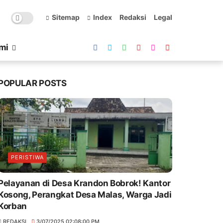
Sitemap
Index
Redaksi
Legal
mi
POPULAR POSTS
PERISTIWA
Pelayanan di Desa Krandon Bobrok! Kantor
Kosong, Perangkat Desa Malas, Warga Jadi
Korban
REDAKSI
3/07/2025 02:08:00 PM