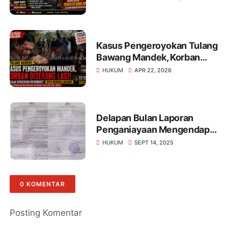
Mengguncang Tulang
Bawang!
Kasus Pengeroyokan Tulang
Bawang Mandek, Korban
Diserang Lagi
HUKUM
APR 22, 2026
Delapan Bulan Laporan
Penganiayaan Mengendap,
Polres Tulang Bawang
HUKUM
SEPT 14, 2025
Diduga Tutup Mata: Korban
Menangis, Pelaku Masih
Bebas Berkeliaran!
0 KOMENTAR
Posting Komentar