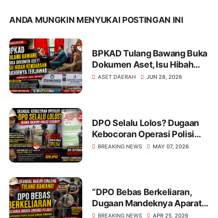
ANDA MUNGKIN MENYUKAI POSTINGAN INI
BPKAD Tulang Bawang Buka
Dokumen Aset, Isu Hibah
Kendaraan Akhirnya
ASET DAERAH
JUN 28, 2026
Terjawab
DPO Selalu Lolos? Dugaan
Kebocoran Operasi Polisi
Gegerkan Tulang Bawang!
BREAKING NEWS
MAY 07, 2026
“DPO Bebas Berkeliaran,
Dugaan Mandeknya Aparat:
Skandal Hukum
BREAKING NEWS
APR 25, 2026