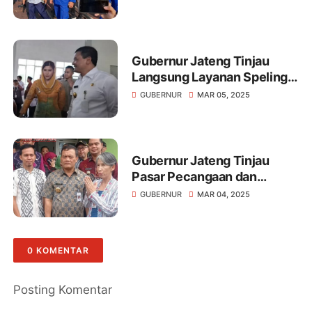
Kondisi Terdampak,
Sinergikan Upaya
Penanggulangan Bencana,
Prioritaskan Keselamatan
Gubernur Jateng Tinjau
Warga
Langsung Layanan Speling
di Kudus: Wujud Komitmen
GUBERNUR
MAR 05, 2025
Tingkatkan Akses
Kesehatan Masyarakat,
Layanan Spesialis Gratis
Jangkau Pelosok
Gubernur Jateng Tinjau
Pasar Pecangaan dan
Luncurkan Program
GUBERNUR
MAR 04, 2025
"Speling" di Desa Troso:
Perhatikan Kondisi Pasar
dan Tingkatkan Akses
0 KOMENTAR
Kesehatan Masyarakat,
Wujudkan Kesejahteraan
dan Keadilan Sosial
Posting Komentar