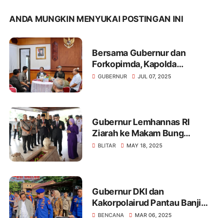
ANDA MUNGKIN MENYUKAI POSTINGAN INI
Bersama Gubernur dan
Forkopimda, Kapolda
Kalteng Sambut Kunjungan
GUBERNUR
JUL 07, 2025
Kerja Irwasum Polri di Bumi
Tambun Bungai
Gubernur Lemhannas RI
Ziarah ke Makam Bung
Karno
BLITAR
MAY 18, 2025
Gubernur DKI dan
Kakorpolairud Pantau Banjir
dari Udara: Tinjau Langsung
BENCANA
MAR 06, 2025