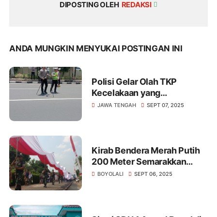
DIPOSTING OLEH
REDAKSI
ANDA MUNGKIN MENYUKAI POSTINGAN INI
Polisi Gelar Olah TKP
Kecelakaan yang
Menewaskan Mahasiswa
JAWA TENGAH
SEPT 07, 2025
Unnes.
Kirab Bendera Merah Putih
200 Meter Semarakkan
Merti Desa Pojok Boyolali
BOYOLALI
SEPT 06, 2025