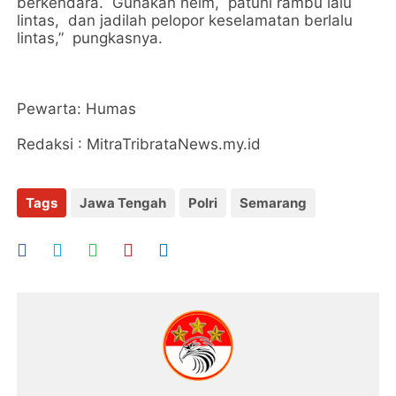
berkendara. Gunakan helm, patuhi rambu lalu
lintas, dan jadilah pelopor keselamatan berlalu
lintas,” pungkasnya.
Pewarta: Humas
Redaksi : MitraTribrataNews.my.id
Tags
Jawa Tengah
Polri
Semarang