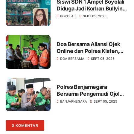
Siswi SDN 1 Ampel Boyolali
Diduga Jadi Korban Bullying,
Vio Sari Angkat Bicara
BOYOLALI
SEPT 05, 2025
Doa Bersama Aliansi Ojek
Online dan Polres Klaten,
Wujud Empati dan
DOA BERSAMA
SEPT 05, 2025
Komitmen Jaga
Kondusivitas
Polres Banjarnegara
Bersama Pengemudi Ojol
Gelar Doa Bersama
BANJARNEGARA
SEPT 05, 2025
0 KOMENTAR