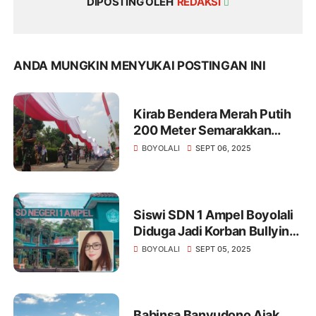
DIPOSTING OLEH
REDAKSI
ANDA MUNGKIN MENYUKAI POSTINGAN INI
Kirab Bendera Merah Putih
200 Meter Semarakkan
Merti Desa Pojok Boyolali
BOYOLALI
SEPT 06, 2025
Siswi SDN 1 Ampel Boyolali
Diduga Jadi Korban Bullying,
Vio Sari Angkat Bicara
BOYOLALI
SEPT 05, 2025
Babinsa Banyudono Ajak