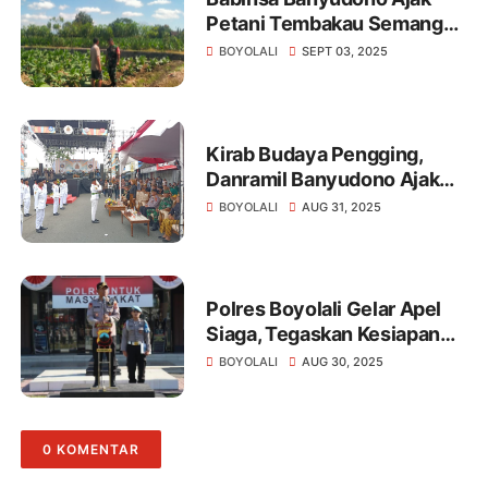
Petani Tembakau Semangat
Berkarya
BOYOLALI
SEPT 03, 2025
Kirab Budaya Pengging,
Danramil Banyudono Ajak
Warga Lestarikan Tradisi
BOYOLALI
AUG 31, 2025
Leluhur
Polres Boyolali Gelar Apel
Siaga, Tegaskan Kesiapan
Personel Hadapi Situasi
BOYOLALI
AUG 30, 2025
Kamtibmas
0 KOMENTAR