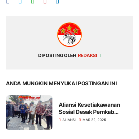
DIPOSTING OLEH
REDAKSI
ANDA MUNGKIN MENYUKAI POSTINGAN INI
Aliansi Kesetiakawanan
Sosial Desak Pemkab
Pemalang Berantas Pungli:
ALIANSI
MAR 22, 2025
Aksi Demonstrasi Berujung
Audiensi, Forum Diskusi