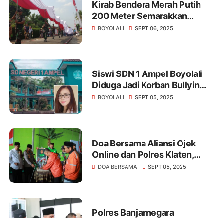
Kirab Bendera Merah Putih
200 Meter Semarakkan
Merti Desa Pojok Boyolali
BOYOLALI
SEPT 06, 2025
Siswi SDN 1 Ampel Boyolali
Diduga Jadi Korban Bullying,
Vio Sari Angkat Bicara
BOYOLALI
SEPT 05, 2025
Doa Bersama Aliansi Ojek
Online dan Polres Klaten,
Wujud Empati dan
DOA BERSAMA
SEPT 05, 2025
Komitmen Jaga
Kondusivitas
Polres Banjarnegara