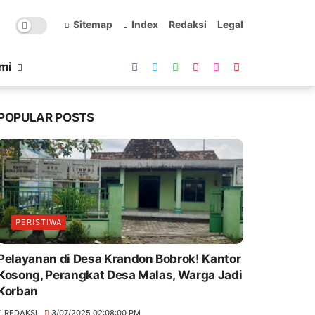
Sitemap
Index
Redaksi
Legal
mi
POPULAR POSTS
PERISTIWA
Pelayanan di Desa Krandon Bobrok! Kantor
Kosong, Perangkat Desa Malas, Warga Jadi
Korban
REDAKSI
3/07/2025 02:08:00 PM