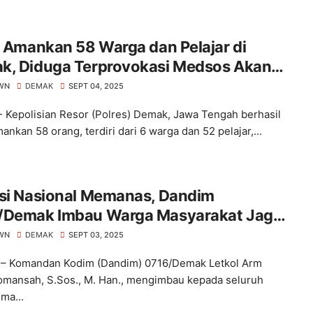
i Amankan 58 Warga dan Pelajar di
k, Diduga Terprovokasi Medsos Akan
r Demo
WN
DEMAK
SEPT 04, 2025
 Kepolisian Resor (Polres) Demak, Jawa Tengah berhasil
nkan 58 orang, terdiri dari 6 warga dan 52 pelajar,...
asi Nasional Memanas, Dandim
/Demak Imbau Warga Masyarakat Jaga
sifitas
WN
DEMAK
SEPT 03, 2025
– Komandan Kodim (Dandim) 0716/Demak Letkol Arm
mansah, S.Sos., M. Han., mengimbau kepada seluruh
ma...