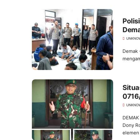
Polis
Dema
Gela
UNKNO
Demak -
mengama
Situ
0716
Kondu
UNKNO
DEMAK 
Dony Ro
elemen 