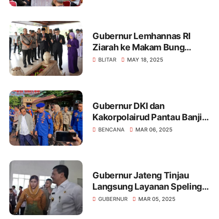
Kerja Irwasum Polri di Bumi
Tambun Bungai
Gubernur Lemhannas RI
Ziarah ke Makam Bung
Karno
BLITAR
MAY 18, 2025
Gubernur DKI dan
Kakorpolairud Pantau Banjir
dari Udara: Tinjau Langsung
BENCANA
MAR 06, 2025
Kondisi Terdampak,
Sinergikan Upaya
Penanggulangan Bencana,
Prioritaskan Keselamatan
Gubernur Jateng Tinjau
Warga
Langsung Layanan Speling
di Kudus: Wujud Komitmen
GUBERNUR
MAR 05, 2025
Tingkatkan Akses