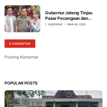
Kesehatan Masyarakat,
Layanan Spesialis Gratis
Jangkau Pelosok
Gubernur Jateng Tinjau
Pasar Pecangaan dan
Luncurkan Program
GUBERNUR
MAR 04, 2025
"Speling" di Desa Troso:
Perhatikan Kondisi Pasar
dan Tingkatkan Akses
0 KOMENTAR
Kesehatan Masyarakat,
Wujudkan Kesejahteraan
dan Keadilan Sosial
Posting Komentar
POPULAR POSTS