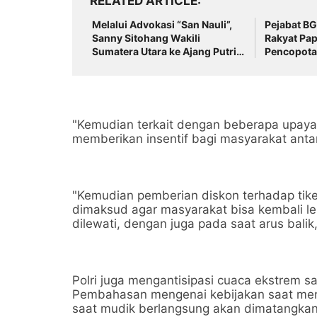
RELATED ARTICLE
Melalui Advokasi “San Nauli”,
Pejabat BG
Sanny Sitohang Wakili
Rakyat Pa
Sumatera Utara ke Ajang Putri
Pencopota
Anak Indonesia 2025 di Jakarta
!
"Kemudian terkait dengan beberapa upaya
memberikan insentif bagi masyarakat antar
"Kemudian pemberian diskon terhadap tiket 
dimaksud agar masyarakat bisa kembali leb
dilewati, dengan juga pada saat arus balik,"
Polri juga mengantisipasi cuaca ekstrem s
Pembahasan mengenai kebijakan saat mengh
saat mudik berlangsung akan dimatangkan