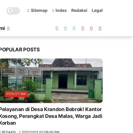
Sitemap
Index
Redaksi
Legal
mi
POPULAR POSTS
PERISTIWA
Pelayanan di Desa Krandon Bobrok! Kantor
Kosong, Perangkat Desa Malas, Warga Jadi
Korban
REDAKSI
3/07/2025 02:08:00 PM