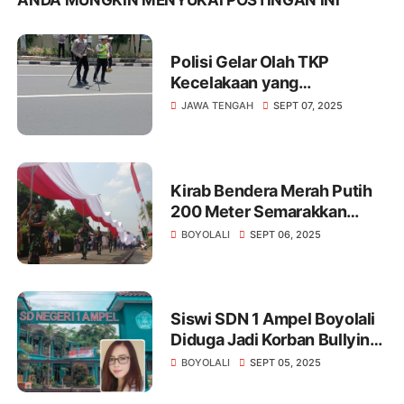
Polisi Gelar Olah TKP
Kecelakaan yang
Menewaskan Mahasiswa
JAWA TENGAH
SEPT 07, 2025
Unnes.
Kirab Bendera Merah Putih
200 Meter Semarakkan
Merti Desa Pojok Boyolali
BOYOLALI
SEPT 06, 2025
Siswi SDN 1 Ampel Boyolali
Diduga Jadi Korban Bullying,
Vio Sari Angkat Bicara
BOYOLALI
SEPT 05, 2025