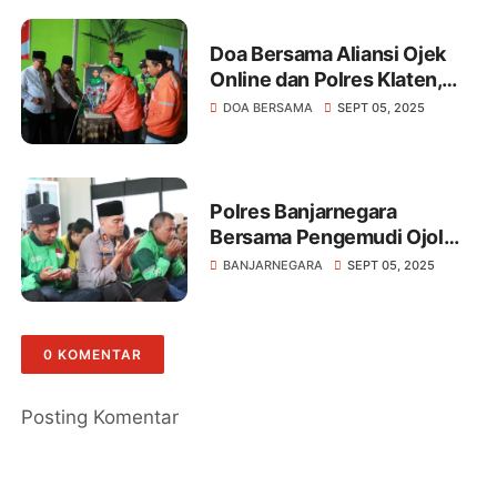
Doa Bersama Aliansi Ojek
Online dan Polres Klaten,
Wujud Empati dan
DOA BERSAMA
SEPT 05, 2025
Komitmen Jaga
Kondusivitas
Polres Banjarnegara
Bersama Pengemudi Ojol
Gelar Doa Bersama
BANJARNEGARA
SEPT 05, 2025
0 KOMENTAR
Posting Komentar