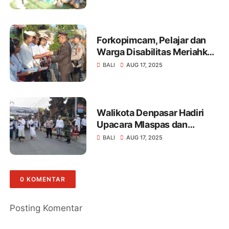
Di Salurkan ke Yayasan Bali
Baby home
Forkopimcam, Pelajar dan
Warga Disabilitas Meriahkan
Upacara HUT RI ke -80 di
BALI
AUG 17, 2025
Polsek Denpasar Timur
Walikota Denpasar Hadiri
Upacara Mlaspas dan
Piodalan di Banjar
BALI
AUG 17, 2025
Batanbuah:
Bhabinkamtibmas Bersama
Babinsa Atensi
0 KOMENTAR
Posting Komentar