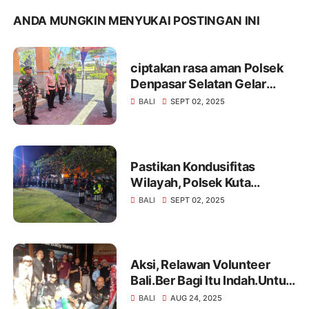
ANDA MUNGKIN MENYUKAI POSTINGAN INI
ciptakan rasa aman Polsek
Denpasar Selatan Gelar
Patroli Bersama Jaga negeri
BALI
SEPT 02, 2025
Pastikan Kondusifitas
Wilayah, Polsek Kuta
Selatan Gelar Patroli
BALI
SEPT 02, 2025
Gabungan Bersama Pasikian
Pecalang Dan Linmas
Aksi, Relawan Volunteer
Bali.Ber Bagi Itu Indah.Untuk
Perlengkapan Alat Alat Bayi
BALI
AUG 24, 2025