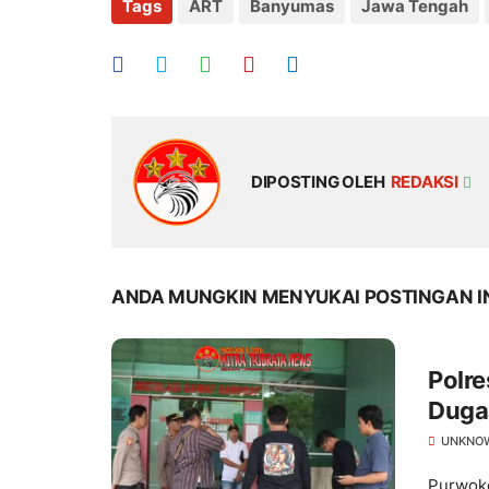
Tags
ART
Banyumas
Jawa Tengah
DIPOSTING OLEH
REDAKSI
ANDA MUNGKIN MENYUKAI POSTINGAN I
Polr
Duga
Medsos: Korban Diantar ke
UNKNO
denga
Purwoke