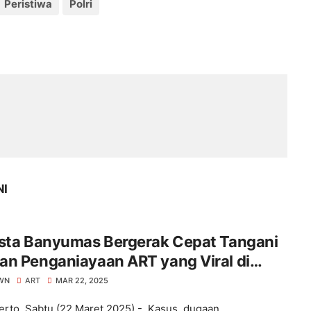
Peristiwa
Polri
NI
esta Banyumas Bergerak Cepat Tangani
an Penganiayaan ART yang Viral di
 RSUD, Koordinasi
WN
ART
MAR 22, 2025
n Polres Metro Jakarta Timur
rto, Sabtu (22 Maret 2025) - Kasus dugaan