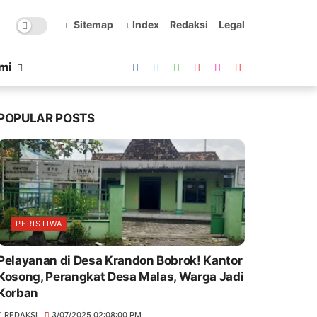
Sitemap
Index
Redaksi
Legal
mi
POPULAR POSTS
PERISTIWA
Pelayanan di Desa Krandon Bobrok! Kantor
Kosong, Perangkat Desa Malas, Warga Jadi
Korban
REDAKSI
3/07/2025 02:08:00 PM