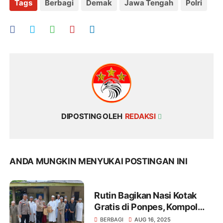
Tags
Berbagi
Demak
Jawa Tengah
Polri
DIPOSTING OLEH
REDAKSI
ANDA MUNGKIN MENYUKAI POSTINGAN INI
Rutin Bagikan Nasi Kotak
Gratis di Ponpes, Kompol
Haryono: Program Jum'at
BERBAGI
AUG 16, 2025