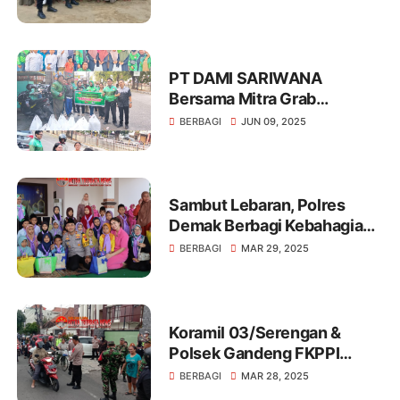
Berkah Kapolres Tulang
Bawang
PT DAMI SARIWANA
Bersama Mitra Grab
Semarang Timur Berbagi
BERBAGI
JUN 09, 2025
450 Paket Nasi di Tlogosari
Sambut Lebaran, Polres
Demak Berbagi Kebahagiaan
Dengan Anak Yatim Piatu
BERBAGI
MAR 29, 2025
Koramil 03/Serengan &
Polsek Gandeng FKPPI
Bagikan 100 Takjil Buka
BERBAGI
MAR 28, 2025
Puasa