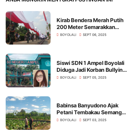
Kirab Bendera Merah Putih
200 Meter Semarakkan
Merti Desa Pojok Boyolali
BOYOLALI
SEPT 06, 2025
Siswi SDN 1 Ampel Boyolali
Diduga Jadi Korban Bullying,
Vio Sari Angkat Bicara
BOYOLALI
SEPT 05, 2025
Babinsa Banyudono Ajak
Petani Tembakau Semangat
Berkarya
BOYOLALI
SEPT 03, 2025