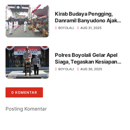
Kirab Budaya Pengging,
Danramil Banyudono Ajak
Warga Lestarikan Tradisi
BOYOLALI
AUG 31, 2025
Leluhur
Polres Boyolali Gelar Apel
Siaga, Tegaskan Kesiapan
Personel Hadapi Situasi
BOYOLALI
AUG 30, 2025
Kamtibmas
0 KOMENTAR
Posting Komentar