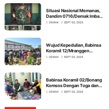
Situasi Nasional Memanas,
Dandim 0716/Demak Imbau
Warga Masyarakat Jaga
DEMAK
SEPT 03, 2025
Kondusifitas
Wujud Kepedulian, Babinsa
Koramil 12/Mranggen
Melakukan Takziah Warga
DEMAK
SEPT 03, 2025
Binaan
Babinsa Koramil 02/Bonang
Komsos Dengan Toga dan
Tomas Di Wilayah Binaan
DEMAK
SEPT 03, 2025