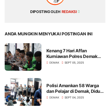
DIPOSTING OLEH
REDAKSI
ANDA MUNGKIN MENYUKAI POSTINGAN INI
Kenang 7 Hari Affan
Kurniawan Polres Demak
dan Komunitas Ojol Gelar
DEMAK
SEPT 05, 2025
Do'a Bersama
Polisi Amankan 58 Warga
dan Pelajar di Demak, Diduga
Terprovokasi Medsos Akan
DEMAK
SEPT 04, 2025
Gelar Demo