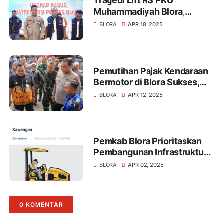
Tragedi Lift RS PKU
Muhammadiyah Blora,
Polres Tetapkan Ketua
BLORA
APR 18, 2025
Panitia sebagai Tersangka
Pemutihan Pajak Kendaraan
Bermotor di Blora Sukses,
Pendapatan Daerah
BLORA
APR 12, 2025
Meroket, Masyarakat
Antusias Manfaatkan
Program
Pemkab Blora Prioritaskan
Pembangunan Infrastruktur
di Desa Kawengan,
BLORA
APR 02, 2025
Anggarkan Rp 3 Miliar untuk
Jalan dan Rp 200 Juta untuk
Renovasi Masjid
0 KOMENTAR