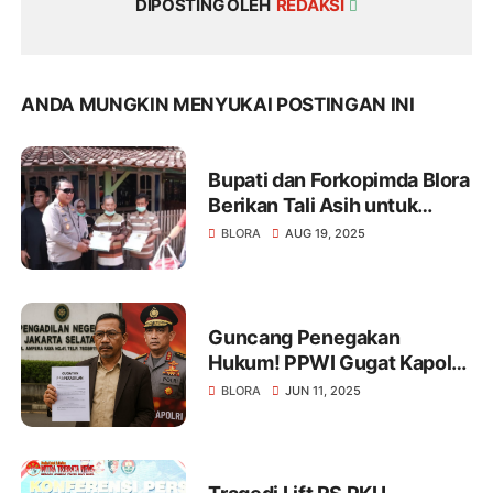
DIPOSTING OLEH
REDAKSI
ANDA MUNGKIN MENYUKAI POSTINGAN INI
Bupati dan Forkopimda Blora
Berikan Tali Asih untuk
Korban Kebakaran Sumur
BLORA
AUG 19, 2025
Minyak
Guncang Penegakan
Hukum! PPWI Gugat Kapolri
di PN Jaksel, Bongkar
BLORA
JUN 11, 2025
Dugaan Kolusi Polres Blora
dengan Mafia BBM