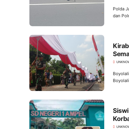
Polda J
dan Pol
Kira
Semar
UNKNO
Boyolal
Boyolal
Siswi
Korba
UNKNO