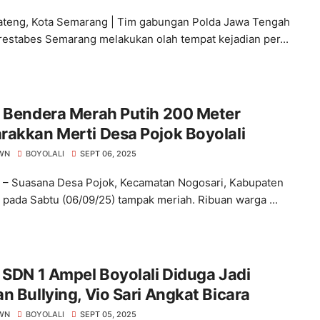
ateng, Kota Semarang | Tim gabungan Polda Jawa Tengah
restabes Semarang melakukan olah tempat kejadian per...
b Bendera Merah Putih 200 Meter
akkan Merti Desa Pojok Boyolali
WN
BOYOLALI
SEPT 06, 2025
i – Suasana Desa Pojok, Kecamatan Nogosari, Kabupaten
i pada Sabtu (06/09/25) tampak meriah. Ribuan warga ...
 SDN 1 Ampel Boyolali Diduga Jadi
n Bullying, Vio Sari Angkat Bicara
WN
BOYOLALI
SEPT 05, 2025