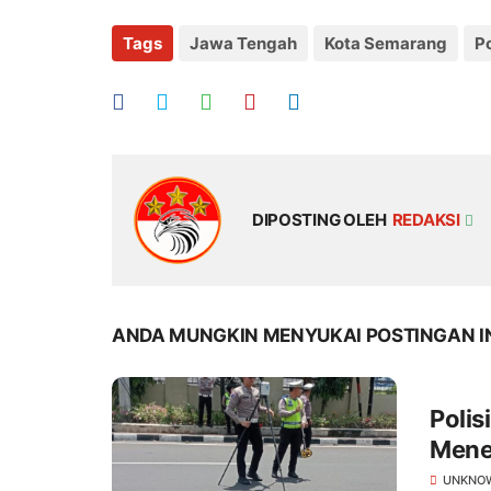
Tags
Jawa Tengah
Kota Semarang
Po
DIPOSTING OLEH
REDAKSI
ANDA MUNGKIN MENYUKAI POSTINGAN I
Polis
Mene
UNKNO