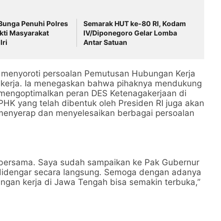
Bunga Penuhi Polres
Semarak HUT ke-80 RI, Kodam
kti Masyarakat
IV/Diponegoro Gelar Lomba
ri
Antar Satuan
 menyoroti persoalan Pemutusan Hubungan Kerja
ekerja. Ia menegaskan bahwa pihaknya mendukung
engoptimalkan peran DES Ketenagakerjaan di
 PHK yang telah dibentuk oleh Presiden RI juga akan
 menyerap dan menyelesaikan berbagai persoalan
ta bersama. Saya sudah sampaikan ke Pak Gubernur
a didengar secara langsung. Semoga dengan adanya
apangan kerja di Jawa Tengah bisa semakin terbuka,”