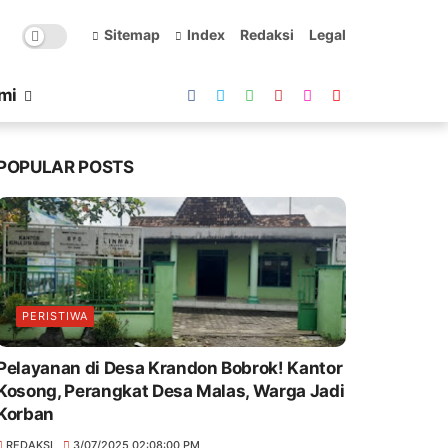
Sitemap
Index
Redaksi
Legal
mi
POPULAR POSTS
PERISTIWA
Pelayanan di Desa Krandon Bobrok! Kantor
Kosong, Perangkat Desa Malas, Warga Jadi
Korban
REDAKSI
3/07/2025 02:08:00 PM