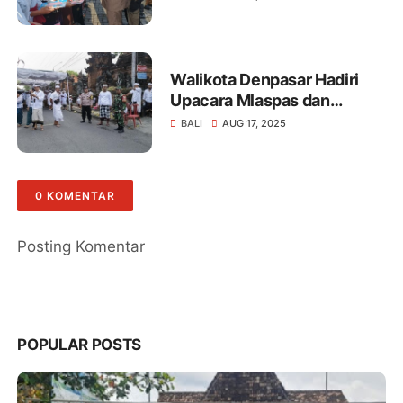
Polsek Denpasar Timur
Walikota Denpasar Hadiri
Upacara Mlaspas dan
Piodalan di Banjar
BALI
AUG 17, 2025
Batanbuah:
Bhabinkamtibmas Bersama
Babinsa Atensi
0 KOMENTAR
Posting Komentar
POPULAR POSTS