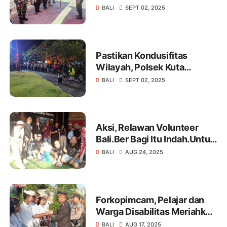
Patroli Bersama Jaga negeri
BALI
SEPT 02, 2025
Pastikan Kondusifitas
Wilayah, Polsek Kuta
Selatan Gelar Patroli
BALI
SEPT 02, 2025
Gabungan Bersama Pasikian
Pecalang Dan Linmas
Aksi, Relawan Volunteer
Bali.Ber Bagi Itu Indah.Untuk
Perlengkapan Alat Alat Bayi
BALI
AUG 24, 2025
Di Salurkan ke Yayasan Bali
Baby home
Forkopimcam, Pelajar dan
Warga Disabilitas Meriahkan
Upacara HUT RI ke -80 di
BALI
AUG 17, 2025