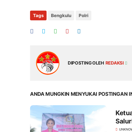
Tags
Bengkulu
Polri
DIPOSTING OLEH
REDAKSI
ANDA MUNGKIN MENYUKAI POSTINGAN I
Ketu
Salu
Gem
UNKNO