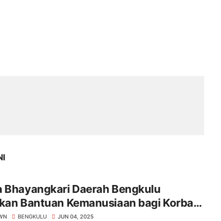
NI
a Bhayangkari Daerah Bengkulu
rkan Bantuan Kemanusiaan bagi Korban
pa
WN
BENGKULU
JUN 04, 2025