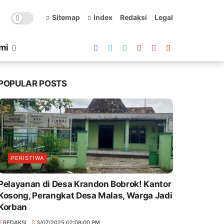
Sitemap
Index
Redaksi
Legal
mi
POPULAR POSTS
PERISTIWA
Pelayanan di Desa Krandon Bobrok! Kantor
Kosong, Perangkat Desa Malas, Warga Jadi
Korban
REDAKSI
3/07/2025 02:08:00 PM