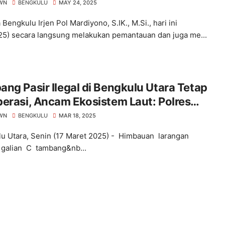
WN
BENGKULU
MAY 24, 2025
Bengkulu Irjen Pol Mardiyono, S.IK., M.Si., hari ini
25) secara langsung melakukan pemantauan dan juga me...
ng Pasir Ilegal di Bengkulu Utara Tetap
Ekosistem Laut: Polres
sak Tegas Menindak
WN
BENGKULU
MAR 18, 2025
u Utara, Senin (17 Maret 2025) - Himbauan larangan
galian C tambang&nb...