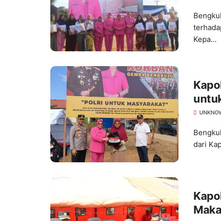
Bengkul
terhada
Kepa...
Kapo
untu
UNKNO
Bengkul
dari Ka
Kapo
Maka