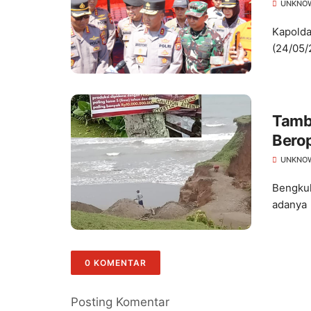
SR
UNKNO
Kapolda 
(24/05/
Tamba
Beroperasi, Ancam 
Dide
UNKNO
Bengkul
adanya 
0 KOMENTAR
Posting Komentar