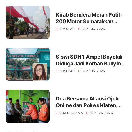
Kirab Bendera Merah Putih
200 Meter Semarakkan
Merti Desa Pojok Boyolali
BOYOLALI
SEPT 06, 2025
Siswi SDN 1 Ampel Boyolali
Diduga Jadi Korban Bullying,
Vio Sari Angkat Bicara
BOYOLALI
SEPT 05, 2025
Doa Bersama Aliansi Ojek
Online dan Polres Klaten,
Wujud Empati dan
DOA BERSAMA
SEPT 05, 2025
Komitmen Jaga
Kondusivitas