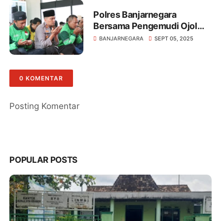
Polres Banjarnegara
Bersama Pengemudi Ojol
Gelar Doa Bersama
BANJARNEGARA
SEPT 05, 2025
0 KOMENTAR
Posting Komentar
POPULAR POSTS