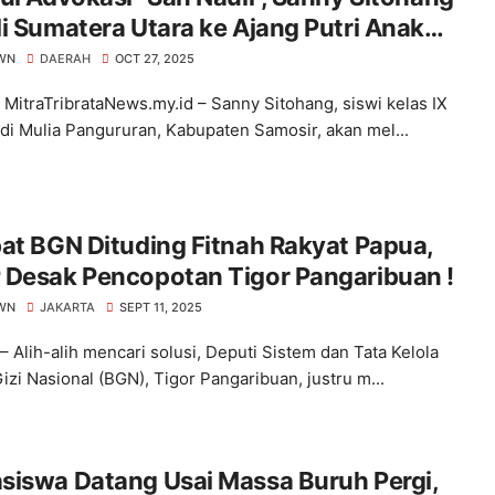
i Sumatera Utara ke Ajang Putri Anak
esia 2025 di Jakarta
WN
DAERAH
OCT 27, 2025
, MitraTribrataNews.my.id – Sanny Sitohang, siswi kelas IX
i Mulia Pangururan, Kabupaten Samosir, akan mel...
at BGN Dituding Fitnah Rakyat Papua,
 Desak Pencopotan Tigor Pangaribuan !
WN
JAKARTA
SEPT 11, 2025
– Alih-alih mencari solusi, Deputi Sistem dan Tata Kelola
izi Nasional (BGN), Tigor Pangaribuan, justru m...
siswa Datang Usai Massa Buruh Pergi,