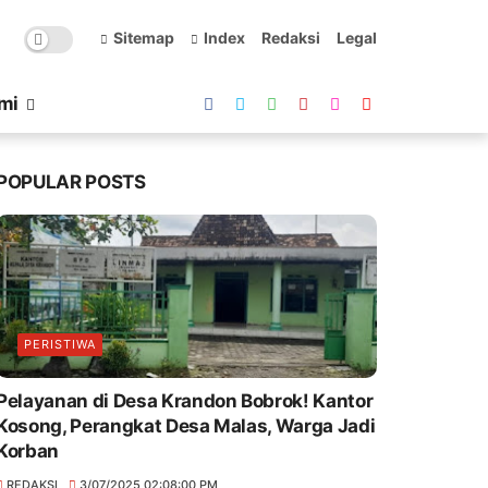
Sitemap
Index
Redaksi
Legal
mi
POPULAR POSTS
PERISTIWA
Pelayanan di Desa Krandon Bobrok! Kantor
Kosong, Perangkat Desa Malas, Warga Jadi
Korban
REDAKSI
3/07/2025 02:08:00 PM