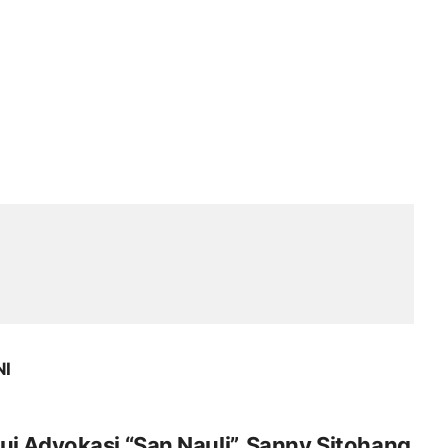
NI
ui Advokasi “San Nauli”, Sanny Sitohang