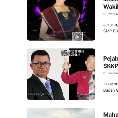
Wakil
Indon
UNKNO
Jakarta
SMP Bud
Pejab
SKKP
UNKNO
Jakarta 
Badan G
Maha