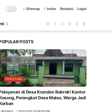
Sitemap
Index
Redaksi
Legal
mi
POPULAR POSTS
PERISTIWA
Pelayanan di Desa Krandon Bobrok! Kantor
Kosong, Perangkat Desa Malas, Warga Jadi
Korban
REDAKSI
3/07/2025 02:08:00 PM