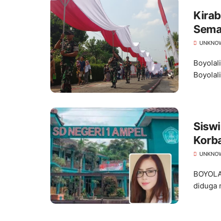
Kira
Semar
UNKNO
Boyolal
Boyolal
Siswi
Korba
UNKNO
BOYOLAL
diduga 