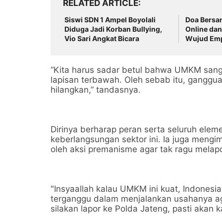
RELATED ARTICLE
Siswi SDN 1 Ampel Boyolali
Doa Bersam
Diduga Jadi Korban Bullying,
Online dan
Vio Sari Angkat Bicara
Wujud Emp
Jaga Kondu
“Kita harus sadar betul bahwa UMKM sang
lapisan terbawah. Oleh sebab itu, ganggu
hilangkan,” tandasnya.
Dirinya berharap peran serta seluruh el
keberlangsungan sektor ini. Ia juga meng
oleh aksi premanisme agar tak ragu melapor
"Insyaallah kalau UMKM ini kuat, Indones
terganggu dalam menjalankan usahanya agar
silakan lapor ke Polda Jateng, pasti akan ka