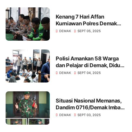
Kenang 7 Hari Affan
Kurniawan Polres Demak
dan Komunitas Ojol Gelar
DEMAK
SEPT 05, 2025
Do'a Bersama
Polisi Amankan 58 Warga
dan Pelajar di Demak, Diduga
Terprovokasi Medsos Akan
DEMAK
SEPT 04, 2025
Gelar Demo
Situasi Nasional Memanas,
Dandim 0716/Demak Imbau
Warga Masyarakat Jaga
DEMAK
SEPT 03, 2025
Kondusifitas