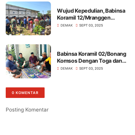
Wujud Kepedulian, Babinsa
Koramil 12/Mranggen
Melakukan Takziah Warga
DEMAK
SEPT 03, 2025
Binaan
Babinsa Koramil 02/Bonang
Komsos Dengan Toga dan
Tomas Di Wilayah Binaan
DEMAK
SEPT 03, 2025
0 KOMENTAR
Posting Komentar