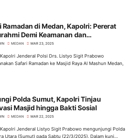
i Ramadan di Medan, Kapolri: Pererat
turahmi Demi Keamanan dan
jahteraan
WN
MEDAN
MAR 23, 2025
Kapolri Jenderal Polsi Drs. Listyo Sigit Prabowo
nakan Safari Ramadan ke Masjid Raya Al Mashun Medan,
ngi Polda Sumut, Kapolri Tinjau
asi Masjid hingga Bakti Sosial
WN
MEDAN
MAR 22, 2025
Kapolri Jenderal Listyo Sigit Prabowo mengunjungi Polda
a Utara (Sumut) pada Sabtu (22/3/2025). Dalam kunj...