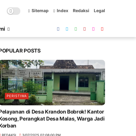
Sitemap
Index
Redaksi
Legal
mi
POPULAR POSTS
PERISTIWA
Pelayanan di Desa Krandon Bobrok! Kantor
Kosong, Perangkat Desa Malas, Warga Jadi
Korban
REDAKSI
3/07/2025 02:08:00 PM