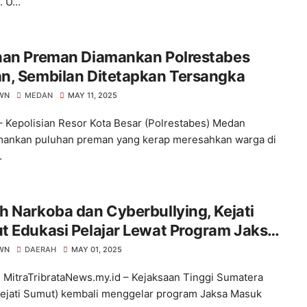
 U...
han Preman Diamankan Polrestabes
n, Sembilan Ditetapkan Tersangka
WN
MEDAN
MAY 11, 2025
 Kepolisian Resor Kota Besar (Polrestabes) Medan
ankan puluhan preman yang kerap meresahkan warga di
.
 Narkoba dan Cyberbullying, Kejati
 Edukasi Pelajar Lewat Program Jaksa
k Sekolah
WN
DAERAH
MAY 01, 2025
MitraTribrataNews.my.id – Kejaksaan Tinggi Sumatera
Kejati Sumut) kembali menggelar program Jaksa Masuk