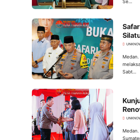
Se...
Safar
Sila
Kese
UNKNO
Medan. 
melaksa
Sabt...
Kunju
Renov
UNKNO
Medan. 
Sumater