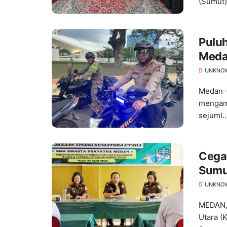
(Sumut).
Pulu
Meda
UNKNO
Medan –
mengam
sejuml..
Cegah
Sumut
Masu
UNKNO
MEDAN, 
Utara (