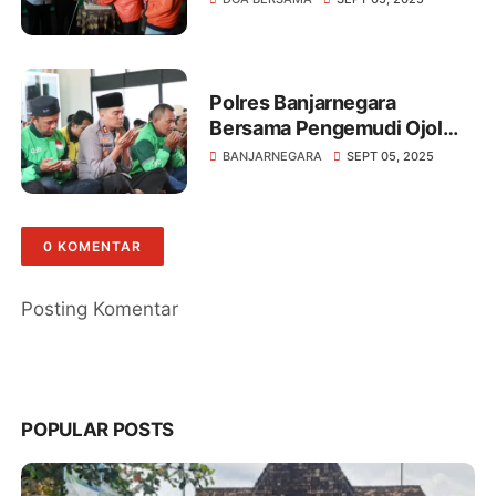
Komitmen Jaga
Kondusivitas
Polres Banjarnegara
Bersama Pengemudi Ojol
Gelar Doa Bersama
BANJARNEGARA
SEPT 05, 2025
0 KOMENTAR
Posting Komentar
POPULAR POSTS