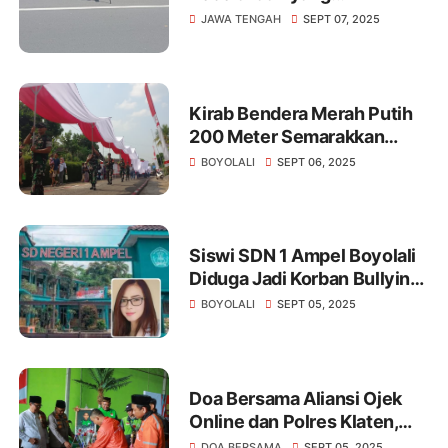
Menewaskan Mahasiswa
JAWA TENGAH
SEPT 07, 2025
Unnes.
Kirab Bendera Merah Putih
200 Meter Semarakkan
Merti Desa Pojok Boyolali
BOYOLALI
SEPT 06, 2025
Siswi SDN 1 Ampel Boyolali
Diduga Jadi Korban Bullying,
Vio Sari Angkat Bicara
BOYOLALI
SEPT 05, 2025
Doa Bersama Aliansi Ojek
Online dan Polres Klaten,
Wujud Empati dan
DOA BERSAMA
SEPT 05, 2025