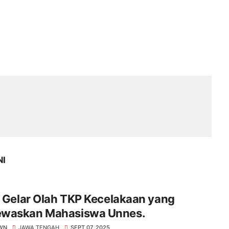
NI
i Gelar Olah TKP Kecelakaan yang
waskan Mahasiswa Unnes.
WN
JAWA TENGAH
SEPT 07, 2025