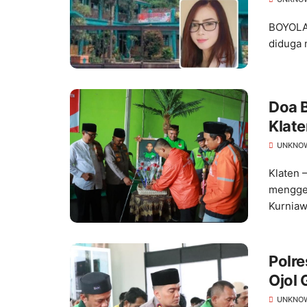
BOYOLAL
diduga 
Doa B
Klat
Kond
UNKNO
Klaten 
menggel
Kurniaw
Polr
Ojol 
UNKNO