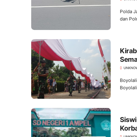
Polda J
dan Pol
Kira
Semar
UNKNO
Boyolal
Boyolal
Siswi
Korba
UNKNO