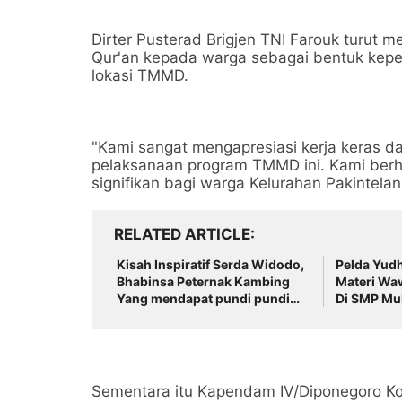
Dirter Pusterad Brigjen TNI Farouk turut
Qur'an kepada warga sebagai bentuk keped
lokasi TMMD.
"Kami sangat mengapresiasi kerja keras d
pelaksanaan program TMMD ini. Kami berh
signifikan bagi warga Kelurahan Pakintelan 
RELATED ARTICLE
Kisah Inspiratif Serda Widodo,
Pelda Yudh
Bhabinsa Peternak Kambing
Materi Wa
Yang mendapat pundi pundi
Di SMP Mu
Buat Keluarga
Surakarta
Sementara itu Kapendam IV/Diponegoro Kolo