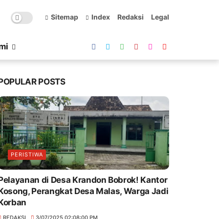
Sitemap
Index
Redaksi
Legal
mi
POPULAR POSTS
PERISTIWA
Pelayanan di Desa Krandon Bobrok! Kantor
Kosong, Perangkat Desa Malas, Warga Jadi
Korban
REDAKSI
3/07/2025 02:08:00 PM