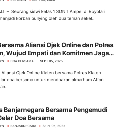
I – Seorang siswi kelas 1 SDN 1 Ampel di Boyolali
menjadi korban bullying oleh dua teman sekel...
ersama Aliansi Ojek Online dan Polres
en, Wujud Empati dan Komitmen Jaga
usivitas
WN
DOA BERSAMA
SEPT 05, 2025
– Aliansi Ojek Online Klaten bersama Polres Klaten
ar doa bersama untuk mendoakan almarhum Affan
an...
es Banjarnegara Bersama Pengemudi
Gelar Doa Bersama
WN
BANJARNEGARA
SEPT 05, 2025