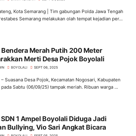
ateng, Kota Semarang | Tim gabungan Polda Jawa Tengah
restabes Semarang melakukan olah tempat kejadian per...
b Bendera Merah Putih 200 Meter
akkan Merti Desa Pojok Boyolali
WN
BOYOLALI
SEPT 06, 2025
i – Suasana Desa Pojok, Kecamatan Nogosari, Kabupaten
i pada Sabtu (06/09/25) tampak meriah. Ribuan warga ...
 SDN 1 Ampel Boyolali Diduga Jadi
n Bullying, Vio Sari Angkat Bicara
WN
BOYOLALI
SEPT 05, 2025