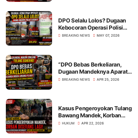
Polda Lampung
DPO Selalu Lolos? Dugaan
Kebocoran Operasi Polisi
Gegerkan Tulang Bawang!
BREAKING NEWS
MAY 07, 2026
“DPO Bebas Berkeliaran,
Dugaan Mandeknya Aparat:
Skandal Hukum
BREAKING NEWS
APR 25, 2026
Mengguncang Tulang
Bawang!
Kasus Pengeroyokan Tulang
Bawang Mandek, Korban
Diserang Lagi
HUKUM
APR 22, 2026