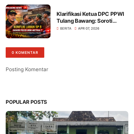
Klarifikasi Ketua DPC PPWI
Tulang Bawang: Soroti
Pemberitaan Sepihak dan
BERITA
APR 07, 2026
Dugaan Ketidaknetralan
Oknum Polisi
0 KOMENTAR
Posting Komentar
POPULAR POSTS