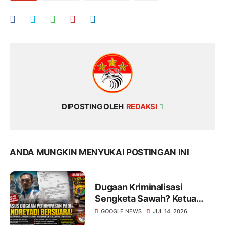
DIPOSTING OLEH
REDAKSI
ANDA MUNGKIN MENYUKAI POSTINGAN INI
Dugaan Kriminalisasi
Sengketa Sawah? Ketua
PPWI TUBA Pertanyakan
GOOGLE NEWS
JUL 14, 2026
Pasal Perampasan Padi di