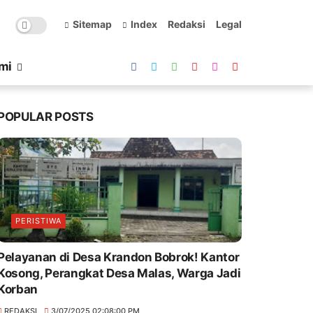
Sitemap
Index
Redaksi
Legal
mi
POPULAR POSTS
PERISTIWA
Pelayanan di Desa Krandon Bobrok! Kantor
Kosong, Perangkat Desa Malas, Warga Jadi
Korban
REDAKSI
3/07/2025 02:08:00 PM