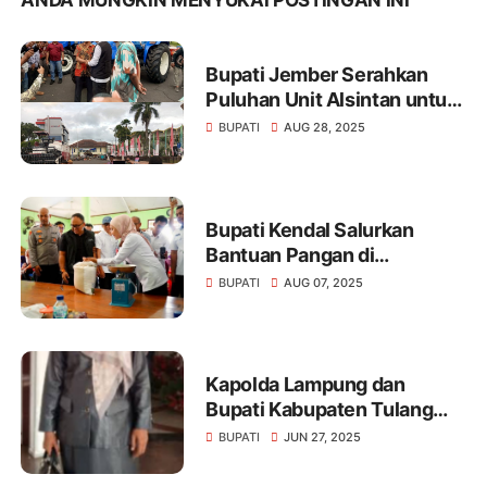
ANDA MUNGKIN MENYUKAI POSTINGAN INI
Bupati Jember Serahkan
Puluhan Unit Alsintan untuk
Tingkatkan Produktivitas
BUPATI
AUG 28, 2025
Pertanian
Bupati Kendal Salurkan
Bantuan Pangan di
Ringinarum, Kapolres
BUPATI
AUG 07, 2025
Tekankan Pentingnya
Sinergi untuk Ketahanan
Sosial
Kapolda Lampung dan
Bupati Kabupaten Tulang
Bawang Harus Segera Ambil
BUPATI
JUN 27, 2025
Sikap Tegas !!!