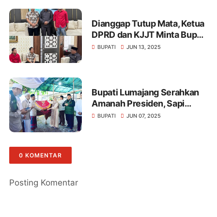
Dianggap Tutup Mata, Ketua
DPRD dan KJJT Minta Bupati
Menutup Cafe Gempol-9,
BUPATI
JUN 13, 2025
Meiko Pandaan
Bupati Lumajang Serahkan
Amanah Presiden, Sapi
Kurban 900 Kg untuk
BUPATI
JUN 07, 2025
Masyarakat
0 KOMENTAR
Posting Komentar