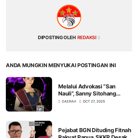
DIPOSTING OLEH
REDAKSI
ANDA MUNGKIN MENYUKAI POSTINGAN INI
Melalui Advokasi “San
Nauli”, Sanny Sitohang
Wakili Sumatera Utara ke
DAERAH
OCT 27, 2025
Ajang Putri Anak Indonesia
2025 di Jakarta
Pejabat BGN Dituding Fitnah
Rakyat Papua, SKKP Desak