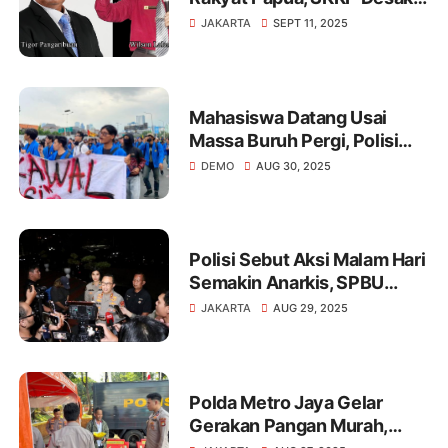
Pencopotan Tigor
JAKARTA
SEPT 11, 2025
Pangaribuan !
Mahasiswa Datang Usai
Massa Buruh Pergi, Polisi
Sebut Situasi Kondusif
DEMO
AUG 30, 2025
Polisi Sebut Aksi Malam Hari
Semakin Anarkis, SPBU
Dilempari Molotov
JAKARTA
AUG 29, 2025
Polda Metro Jaya Gelar
Gerakan Pangan Murah,