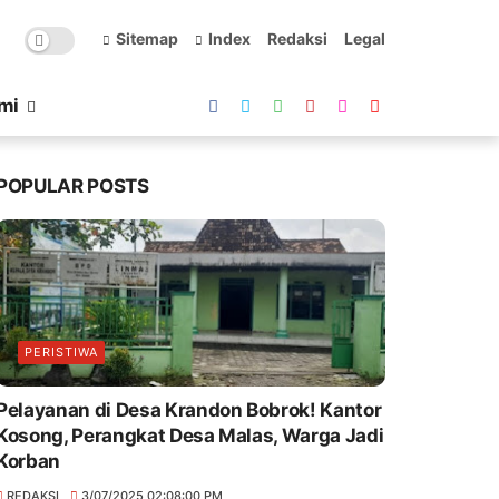
Sitemap
Index
Redaksi
Legal
mi
POPULAR POSTS
PERISTIWA
Pelayanan di Desa Krandon Bobrok! Kantor
Kosong, Perangkat Desa Malas, Warga Jadi
Korban
REDAKSI
3/07/2025 02:08:00 PM