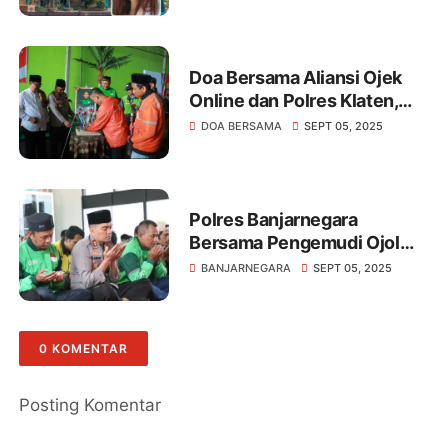
Doa Bersama Aliansi Ojek
Online dan Polres Klaten,
Wujud Empati dan
DOA BERSAMA
SEPT 05, 2025
Komitmen Jaga
Kondusivitas
Polres Banjarnegara
Bersama Pengemudi Ojol
Gelar Doa Bersama
BANJARNEGARA
SEPT 05, 2025
0 KOMENTAR
Posting Komentar