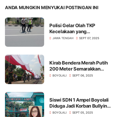
ANDA MUNGKIN MENYUKAI POSTINGAN INI
Polisi Gelar Olah TKP
Kecelakaan yang
Menewaskan Mahasiswa
JAWA TENGAH
SEPT 07, 2025
Unnes.
Kirab Bendera Merah Putih
200 Meter Semarakkan
Merti Desa Pojok Boyolali
BOYOLALI
SEPT 06, 2025
Siswi SDN 1 Ampel Boyolali
Diduga Jadi Korban Bullying,
Vio Sari Angkat Bicara
BOYOLALI
SEPT 05, 2025