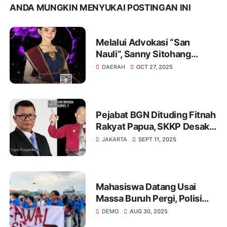
ANDA MUNGKIN MENYUKAI POSTINGAN INI
Melalui Advokasi “San
Nauli”, Sanny Sitohang
Wakili Sumatera Utara ke
DAERAH
OCT 27, 2025
Ajang Putri Anak Indonesia
2025 di Jakarta
Pejabat BGN Dituding Fitnah
Rakyat Papua, SKKP Desak
Pencopotan Tigor
JAKARTA
SEPT 11, 2025
Pangaribuan !
Mahasiswa Datang Usai
Massa Buruh Pergi, Polisi
Sebut Situasi Kondusif
DEMO
AUG 30, 2025