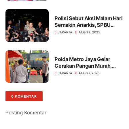
Polisi Sebut Aksi Malam Hari
Semakin Anarkis, SPBU
Dilempari Molotov
JAKARTA
AUG 29, 2025
Polda Metro Jaya Gelar
Gerakan Pangan Murah,
Target 5 Ton Beras Per Hari
JAKARTA
AUG 27, 2025
hingga Desember 2025
0 KOMENTAR
Posting Komentar