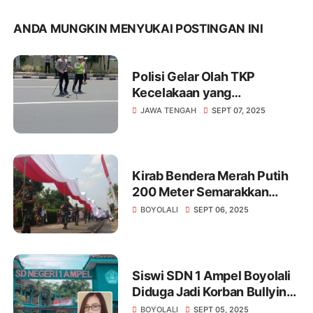
ANDA MUNGKIN MENYUKAI POSTINGAN INI
Polisi Gelar Olah TKP
Kecelakaan yang
Menewaskan Mahasiswa
JAWA TENGAH
SEPT 07, 2025
Unnes.
Kirab Bendera Merah Putih
200 Meter Semarakkan
Merti Desa Pojok Boyolali
BOYOLALI
SEPT 06, 2025
Siswi SDN 1 Ampel Boyolali
Diduga Jadi Korban Bullying,
Vio Sari Angkat Bicara
BOYOLALI
SEPT 05, 2025