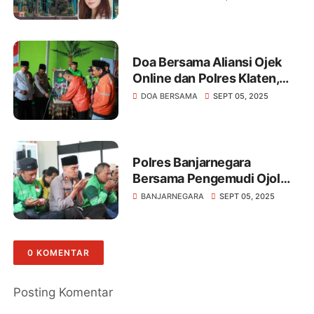
Doa Bersama Aliansi Ojek
Online dan Polres Klaten,
Wujud Empati dan
DOA BERSAMA
SEPT 05, 2025
Komitmen Jaga
Kondusivitas
Polres Banjarnegara
Bersama Pengemudi Ojol
Gelar Doa Bersama
BANJARNEGARA
SEPT 05, 2025
0 KOMENTAR
Posting Komentar