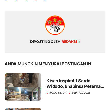
DIPOSTING OLEH
REDAKSI
ANDA MUNGKIN MENYUKAI POSTINGAN INI
Kisah Inspiratif Serda
Widodo, Bhabinsa Peternak
Kambing Yang mendapat
JAWA TIMUR
SEPT 07, 2025
pundi pundi Buat Keluarga