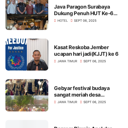
Java Paragon Surabaya
Dukung Penuh HUT Ke-6
KJJT Tahun 2025
HOTEL
SEPT 06, 2025
Kasat Reskoba Jember
ucapan hari jadi(KJJT) ke 6
JAWA TIMUR
SEPT 06, 2025
Gebyar festival budaya
sangat meriah desa
pondokdalem semboro
JAWA TIMUR
SEPT 06, 2025