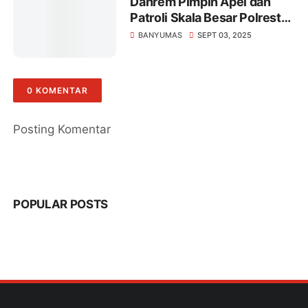
Danrem Pimpin Apel dan
Patroli Skala Besar Polresta
Banyumas Bersama
BANYUMAS
SEPT 03, 2025
Personel Gabungan
0 KOMENTAR
Posting Komentar
POPULAR POSTS