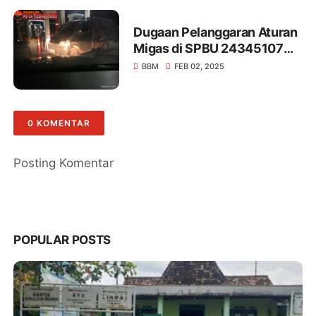
Dugaan Pelanggaran Aturan
Migas di SPBU 24345107
Menggala, LBH PKR
BBM
FEB 02, 2025
Temukan Dugaan Kuat
Pengecoran BBM Subsidi,
"Ada Permainan Bersama
0 KOMENTAR
Pihak Dinas?"
Posting Komentar
POPULAR POSTS