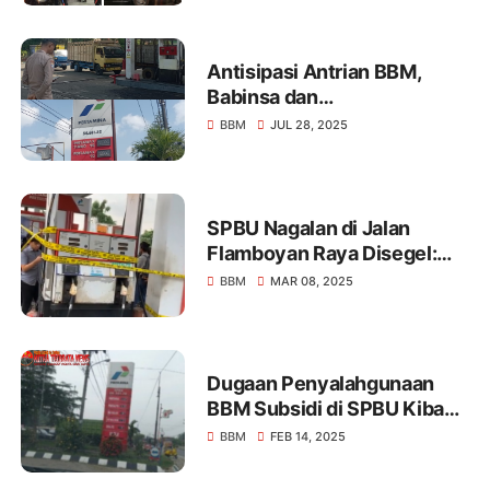
Monitor SPBU
Pascaketerlambatan BBM
Antisipasi Antrian BBM,
Babinsa dan
Bhabinkamtibmas
BBM
JUL 28, 2025
Intensifkan Monitoring
SPBU Sumberbaru
SPBU Nagalan di Jalan
Flamboyan Raya Disegel:
Diduga Jual Pertalite
BBM
MAR 08, 2025
Oplosan di Luar Pertamina,
Penyelidikan Dilakukan
Dugaan Penyalahgunaan
BBM Subsidi di SPBU Kibang
Menggala, Pertamina
BBM
FEB 14, 2025
Didesak Ambil Tindakan
Tegas