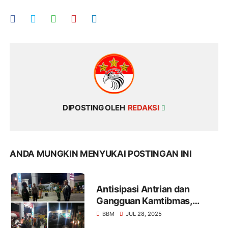
DIPOSTING OLEH
REDAKSI
ANDA MUNGKIN MENYUKAI POSTINGAN INI
Antisipasi Antrian dan
Gangguan Kamtibmas,
Babinsa dan
BBM
JUL 28, 2025
Bhabinkamtibmas Pecoro