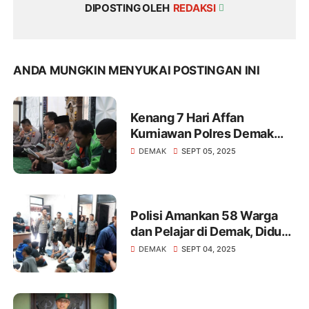
DIPOSTING OLEH
REDAKSI
ANDA MUNGKIN MENYUKAI POSTINGAN INI
Kenang 7 Hari Affan
Kurniawan Polres Demak
dan Komunitas Ojol Gelar
DEMAK
SEPT 05, 2025
Do'a Bersama
Polisi Amankan 58 Warga
dan Pelajar di Demak, Diduga
Terprovokasi Medsos Akan
DEMAK
SEPT 04, 2025
Gelar Demo