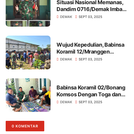
Situasi Nasional Memanas,
Dandim 0716/Demak Imbau
Warga Masyarakat Jaga
DEMAK
SEPT 03, 2025
Kondusifitas
Wujud Kepedulian, Babinsa
Koramil 12/Mranggen
Melakukan Takziah Warga
DEMAK
SEPT 03, 2025
Binaan
Babinsa Koramil 02/Bonang
Komsos Dengan Toga dan
Tomas Di Wilayah Binaan
DEMAK
SEPT 03, 2025
0 KOMENTAR