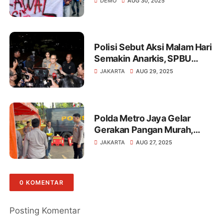
DEMO
AUG 30, 2025
Polisi Sebut Aksi Malam Hari
Semakin Anarkis, SPBU
Dilempari Molotov
JAKARTA
AUG 29, 2025
Polda Metro Jaya Gelar
Gerakan Pangan Murah,
Target 5 Ton Beras Per Hari
JAKARTA
AUG 27, 2025
hingga Desember 2025
0 KOMENTAR
Posting Komentar