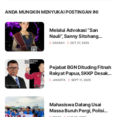
ANDA MUNGKIN MENYUKAI POSTINGAN INI
Melalui Advokasi “San
Nauli”, Sanny Sitohang
Wakili Sumatera Utara ke
DAERAH
OCT 27, 2025
Ajang Putri Anak Indonesia
2025 di Jakarta
Pejabat BGN Dituding Fitnah
Rakyat Papua, SKKP Desak
Pencopotan Tigor
JAKARTA
SEPT 11, 2025
Pangaribuan !
Mahasiswa Datang Usai
Massa Buruh Pergi, Polisi
Sebut Situasi Kondusif