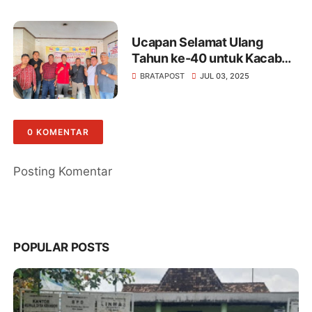
Pangan 2025
Ucapan Selamat Ulang
Tahun ke-40 untuk Kacab
Bratapost Jateng Ahmad
BRATAPOST
JUL 03, 2025
Arifin, SH dari Redaksi Mitra
Tribrata News: “Sosok
Pemimpin yang Visioner dan
0 KOMENTAR
Rendah Hati”
Posting Komentar
POPULAR POSTS