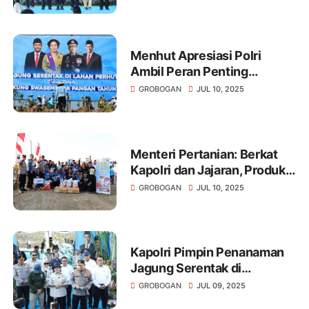
Menhut Apresiasi Polri
Ambil Peran Penting
Wujudkan Ketahanan
GROBOGAN
JUL 10, 2025
Pangan
Menteri Pertanian: Berkat
Kapolri dan Jajaran, Produksi
Jagung Naik
GROBOGAN
JUL 10, 2025
Kapolri Pimpin Penanaman
Jagung Serentak di
Grobogan, Targetkan 1 Juta
GROBOGAN
JUL 09, 2025
Hektare untuk Swasembada