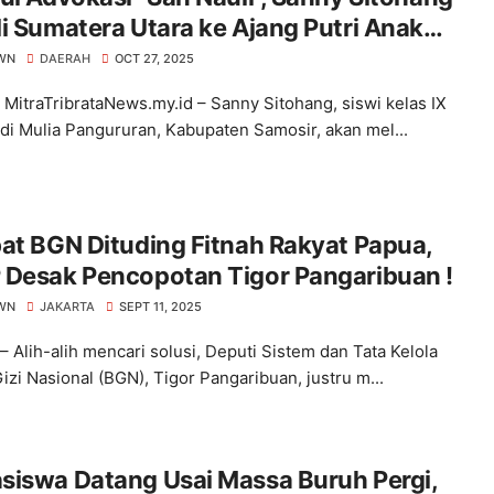
i Sumatera Utara ke Ajang Putri Anak
esia 2025 di Jakarta
WN
DAERAH
OCT 27, 2025
, MitraTribrataNews.my.id – Sanny Sitohang, siswi kelas IX
i Mulia Pangururan, Kabupaten Samosir, akan mel...
at BGN Dituding Fitnah Rakyat Papua,
 Desak Pencopotan Tigor Pangaribuan !
WN
JAKARTA
SEPT 11, 2025
– Alih-alih mencari solusi, Deputi Sistem dan Tata Kelola
izi Nasional (BGN), Tigor Pangaribuan, justru m...
siswa Datang Usai Massa Buruh Pergi,