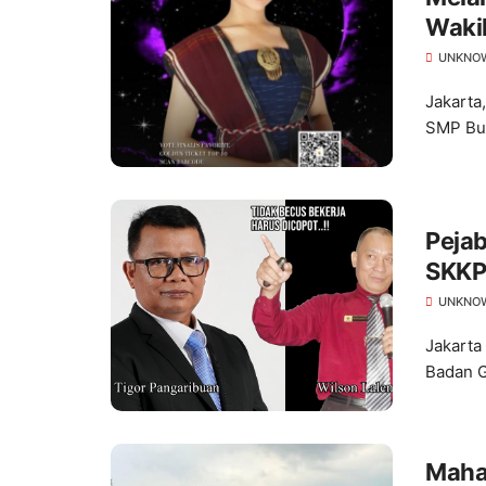
Wakil
Indon
UNKNO
Jakarta
SMP Bud
Pejab
SKKP
UNKNO
Jakarta 
Badan G
Maha