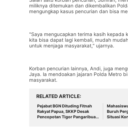
Salah satu korban pencurian, Sunirah, m
miliknya ditemukan dan dikembalikan Polda
mengungkap kasus pencurian dan bisa men
"Saya mengucapkan terima kasih kepada ke
kita bisa dapat lagi kembali, mudah mudaha
untuk menjaga masyarakat," ujarnya.
Korban pencurian lainnya, Andi, juga meng
Jaya. Ia mendoakan jajaran Polda Metro b
masyarakat.
RELATED ARTICLE
Pejabat BGN Dituding Fitnah
Mahasiswa
Rakyat Papua, SKKP Desak
Buruh Perg
Pencopotan Tigor Pangaribuan
Situasi Ko
!