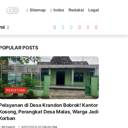
Sitemap
Index
Redaksi
Legal
mi
POPULAR POSTS
PERISTIWA
Pelayanan di Desa Krandon Bobrok! Kantor
Kosong, Perangkat Desa Malas, Warga Jadi
Korban
REDAKSI
3/07/2025 02:08:00 PM