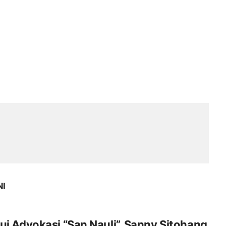
NI
ui Advokasi “San Nauli”, Sanny Sitohang