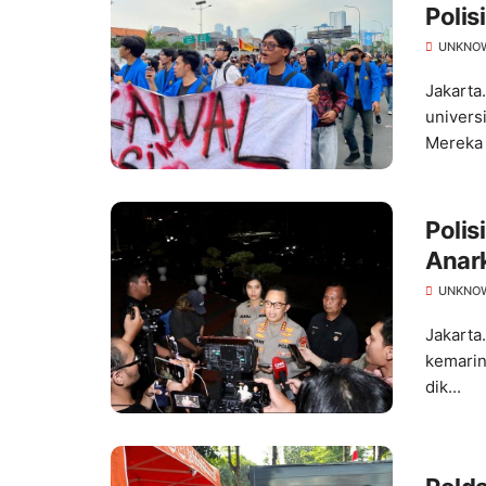
Polis
UNKNO
Jakarta
univers
Mereka 
Polis
Anark
UNKNO
Jakarta
kemarin
dik...