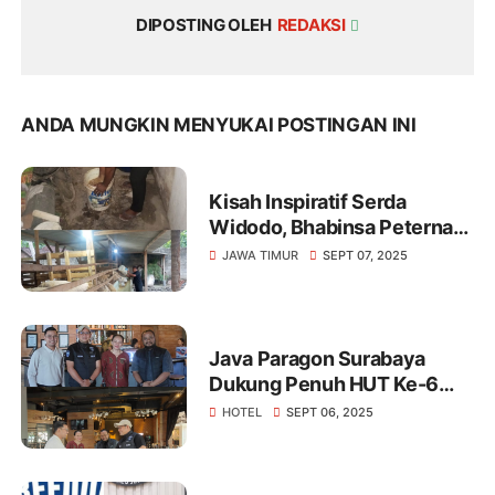
DIPOSTING OLEH
REDAKSI
ANDA MUNGKIN MENYUKAI POSTINGAN INI
Kisah Inspiratif Serda
Widodo, Bhabinsa Peternak
Kambing Yang mendapat
JAWA TIMUR
SEPT 07, 2025
pundi pundi Buat Keluarga
Java Paragon Surabaya
Dukung Penuh HUT Ke-6
KJJT Tahun 2025
HOTEL
SEPT 06, 2025