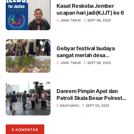
Kasat Reskoba Jember
ucapan hari jadi(KJJT) ke 6
JAWA TIMUR
SEPT 06, 2025
Gebyar festival budaya
sangat meriah desa
pondokdalem semboro
JAWA TIMUR
SEPT 06, 2025
Danrem Pimpin Apel dan
Patroli Skala Besar Polresta
Banyumas Bersama
BANYUMAS
SEPT 03, 2025
Personel Gabungan
0 KOMENTAR