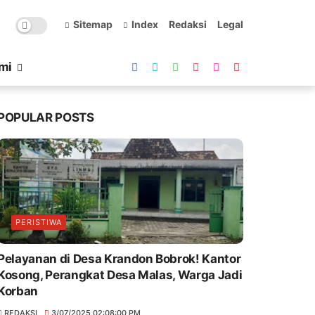
Sitemap
Index
Redaksi
Legal
mi
POPULAR POSTS
PERISTIWA
Pelayanan di Desa Krandon Bobrok! Kantor
Kosong, Perangkat Desa Malas, Warga Jadi
Korban
REDAKSI
3/07/2025 02:08:00 PM