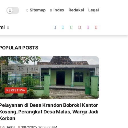
Sitemap
Index
Redaksi
Legal
mi
POPULAR POSTS
PERISTIWA
Pelayanan di Desa Krandon Bobrok! Kantor
Kosong, Perangkat Desa Malas, Warga Jadi
Korban
REDAKSI
3/07/2025 02:08:00 PM