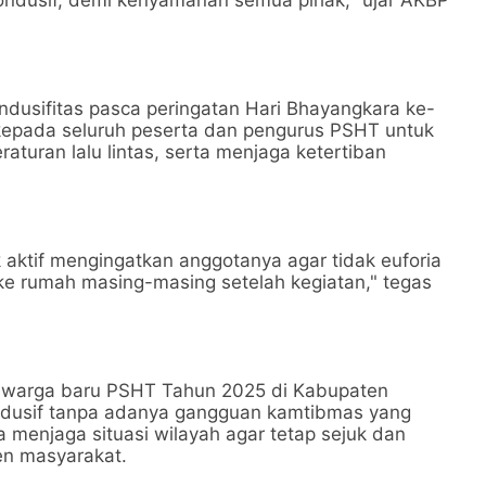
ndusif, demi kenyamanan semua pihak," ujar AKBP
dusifitas pasca peringatan Hari Bhayangkara ke-
 kepada seluruh peserta dan pengurus PSHT untuk
aturan lalu lintas, serta menjaga ketertiban
aktif mengingatkan anggotanya agar tidak euforia
 ke rumah masing-masing setelah kegiatan," tegas
n warga baru PSHT Tahun 2025 di Kabupaten
ondusif tanpa adanya gangguan kamtibmas yang
ya menjaga situasi wilayah agar tetap sejuk dan
en masyarakat.