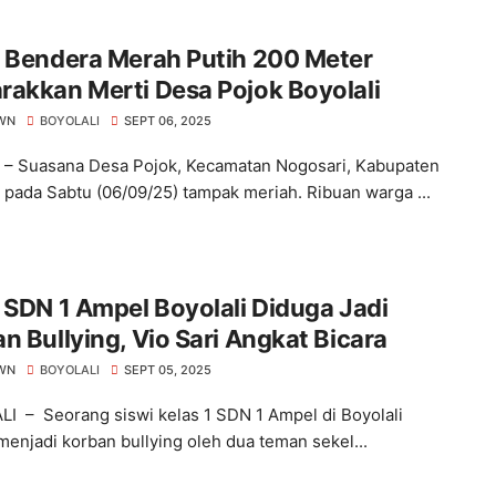
b Bendera Merah Putih 200 Meter
akkan Merti Desa Pojok Boyolali
WN
BOYOLALI
SEPT 06, 2025
i – Suasana Desa Pojok, Kecamatan Nogosari, Kabupaten
i pada Sabtu (06/09/25) tampak meriah. Ribuan warga ...
 SDN 1 Ampel Boyolali Diduga Jadi
n Bullying, Vio Sari Angkat Bicara
WN
BOYOLALI
SEPT 05, 2025
I – Seorang siswi kelas 1 SDN 1 Ampel di Boyolali
menjadi korban bullying oleh dua teman sekel...