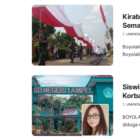
Kira
Semar
UNKNO
Boyolal
Boyolal
Siswi
Korba
UNKNO
BOYOLAL
diduga 