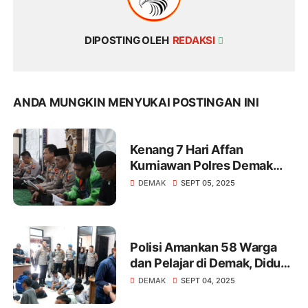
DIPOSTING OLEH
REDAKSI
ANDA MUNGKIN MENYUKAI POSTINGAN INI
Kenang 7 Hari Affan
Kurniawan Polres Demak
dan Komunitas Ojol Gelar
DEMAK
SEPT 05, 2025
Do'a Bersama
Polisi Amankan 58 Warga
dan Pelajar di Demak, Diduga
Terprovokasi Medsos Akan
DEMAK
SEPT 04, 2025
Gelar Demo