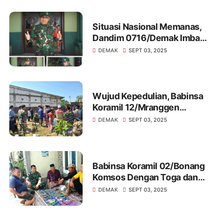
Situasi Nasional Memanas,
Dandim 0716/Demak Imbau
Warga Masyarakat Jaga
DEMAK
SEPT 03, 2025
Kondusifitas
Wujud Kepedulian, Babinsa
Koramil 12/Mranggen
Melakukan Takziah Warga
DEMAK
SEPT 03, 2025
Binaan
Babinsa Koramil 02/Bonang
Komsos Dengan Toga dan
Tomas Di Wilayah Binaan
DEMAK
SEPT 03, 2025