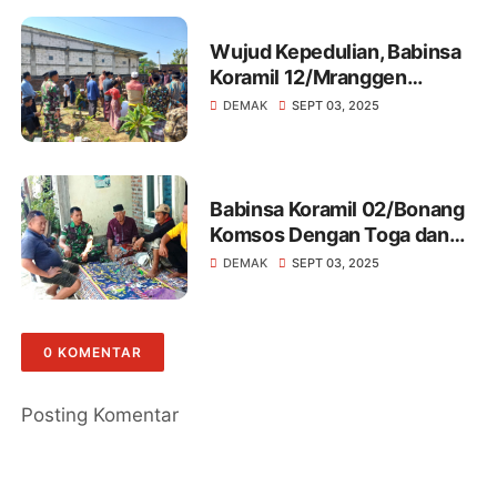
Wujud Kepedulian, Babinsa
Koramil 12/Mranggen
Melakukan Takziah Warga
DEMAK
SEPT 03, 2025
Binaan
Babinsa Koramil 02/Bonang
Komsos Dengan Toga dan
Tomas Di Wilayah Binaan
DEMAK
SEPT 03, 2025
0 KOMENTAR
Posting Komentar