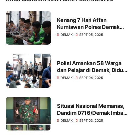
Kenang 7 Hari Affan
Kurniawan Polres Demak
dan Komunitas Ojol Gelar
DEMAK
SEPT 05, 2025
Do'a Bersama
Polisi Amankan 58 Warga
dan Pelajar di Demak, Diduga
Terprovokasi Medsos Akan
DEMAK
SEPT 04, 2025
Gelar Demo
Situasi Nasional Memanas,
Dandim 0716/Demak Imbau
Warga Masyarakat Jaga
DEMAK
SEPT 03, 2025
Kondusifitas