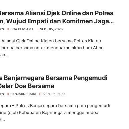
ersama Aliansi Ojek Online dan Polres
en, Wujud Empati dan Komitmen Jaga
usivitas
WN
DOA BERSAMA
SEPT 05, 2025
– Aliansi Ojek Online Klaten bersama Polres Klaten
ar doa bersama untuk mendoakan almarhum Affan
an...
es Banjarnegara Bersama Pengemudi
Gelar Doa Bersama
WN
BANJARNEGARA
SEPT 05, 2025
egara – Polres Banjarnegara bersama para pengemudi
line (ojol) Kabupaten Bajarnegara menggelar doa
...