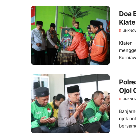
Doa B
Klat
Kond
UNKNO
Klaten 
menggel
Kurniaw
Polr
Ojol 
UNKNO
Banjarn
ojek on
bersama