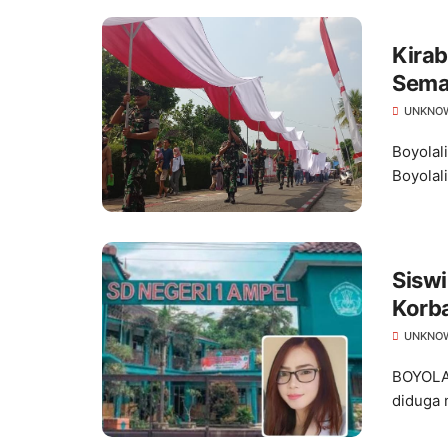
Kira
Semar
UNKNO
Boyolal
Boyolal
Siswi
Korba
UNKNO
BOYOLAL
diduga 