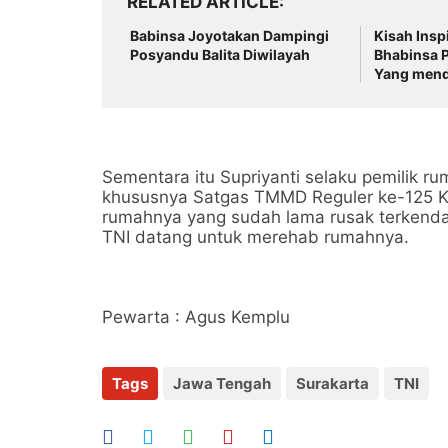
RELATED ARTICLE
Babinsa Joyotakan Dampingi
Kisah Insp
Posyandu Balita Diwilayah
Bhabinsa 
Yang mend
Buat Kelua
Sementara itu Supriyanti selaku pemilik 
khususnya Satgas TMMD Reguler ke-125 
rumahnya yang sudah lama rusak terkenda
TNI datang untuk merehab rumahnya.
Pewarta : Agus Kemplu
Tags
Jawa Tengah
Surakarta
TNI