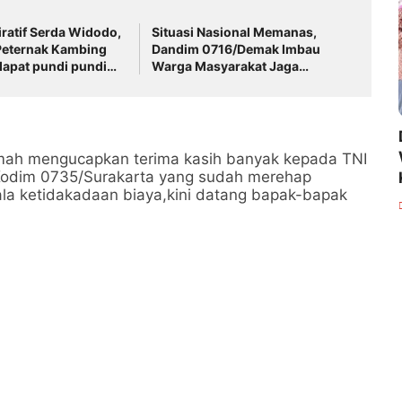
iratif Serda Widodo,
Situasi Nasional Memanas,
Peternak Kambing
Dandim 0716/Demak Imbau
apat pundi pundi
Warga Masyarakat Jaga
rga
Kondusifitas
rumah mengucapkan terima kasih banyak kepada TNI
Kodim 0735/Surakarta yang sudah merehap
la ketidakadaan biaya,kini datang bapak-bapak