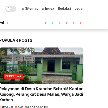
Sitemap
Index
Redaksi
Legal
mi
POPULAR POSTS
PERISTIWA
Pelayanan di Desa Krandon Bobrok! Kantor
Kosong, Perangkat Desa Malas, Warga Jadi
Korban
REDAKSI
3/07/2025 02:08:00 PM