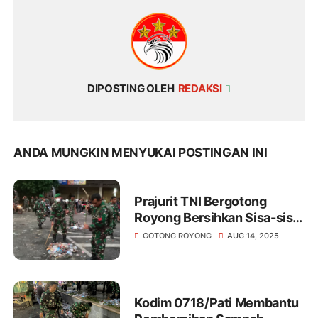
DIPOSTING OLEH
REDAKSI
ANDA MUNGKIN MENYUKAI POSTINGAN INI
Prajurit TNI Bergotong
Royong Bersihkan Sisa-sisa
Sampah Berserakan usai
GOTONG ROYONG
AUG 14, 2025
Amankan Demo di Pati
Kodim 0718/Pati Membantu