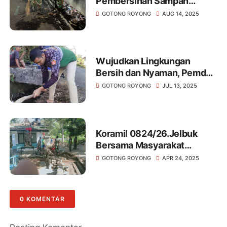
Pembersihan Sampah
sebagai Pendekatan
GOTONG ROYONG
AUG 14, 2025
Humanis Pasca Demo di
Alun-Alun Pati
Wujudkan Lingkungan
Bersih dan Nyaman, Pemdes
Suger Kidul Gelar Aksi
GOTONG ROYONG
JUL 13, 2025
Gotong Royong Bersama
Bhabinsa
Koramil 0824/26.Jelbuk
Bersama Masyarakat
Gotong Royong Renofasi
GOTONG ROYONG
APR 24, 2025
tempat ibadah ( musholla)
Koramil 0824/ 26 Jelbuk
0 KOMENTAR